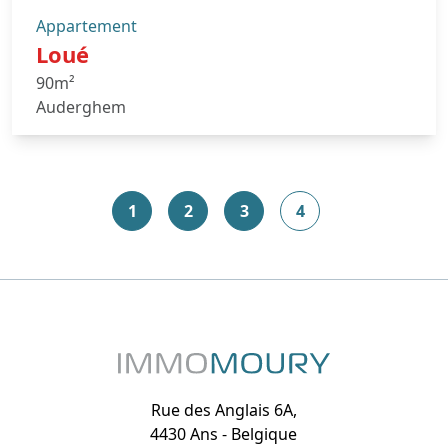
Appartement
Loué
90m²
Auderghem
1
2
3
4
Rue des Anglais 6A,
4430 Ans - Belgique