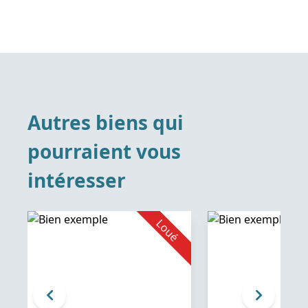
Autres biens qui
pourraient vous
intéresser
é
Loué