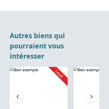
Autres biens qui
pourraient vous
intéresser
é
Loué